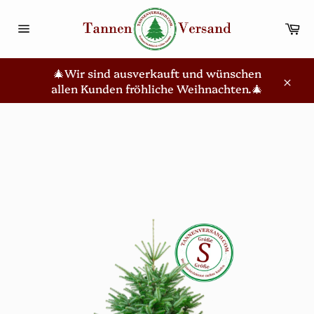
Direkt
zum
Wa
Inhalt
Seitennavigation
🎄Wir sind ausverkauft und wünschen
allen Kunden fröhliche Weihnachten.🎄
Schl