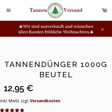
Direkt
zum
Wa
Inhalt
Seitennavigation
🎄Wir sind ausverkauft und wünschen
allen Kunden fröhliche Weihnachten.🎄
Schl
TANNENDÜNGER 1000G
BEUTEL
12,95 €
inkl. MwSt. zzgl.
Versandkosten