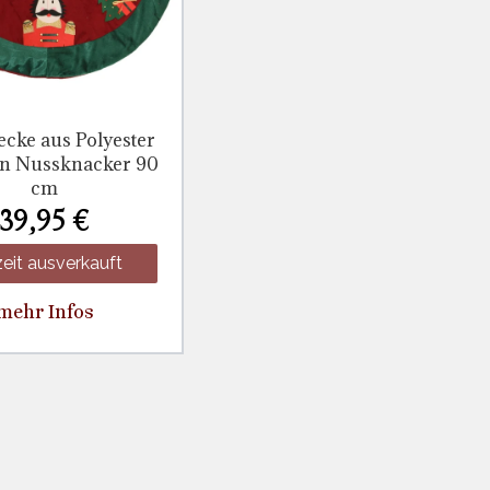
cke aus Polyester
n Nussknacker 90
cm
39,95 €
eit ausverkauft
mehr Infos