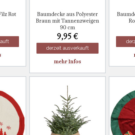
ilz Rot
Baumdecke aus Polyester
Baumde
Braun mit Tannenzweigen
Ro
90 cm
9,95 €
kauft
derz
derzeit ausverkauft
s
mehr Infos