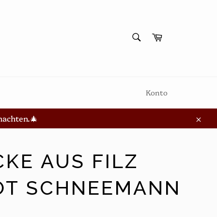
SUCHEN
Warenkorb
Suchen
Konto
nachten.🎄
Schl
KE AUS FILZ
OT SCHNEEMANN 9