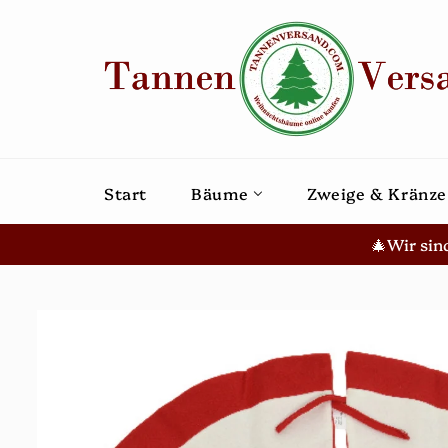
Direkt
zum
Inhalt
Start
Bäume
Zweige & Kränze
🎄Wir sin