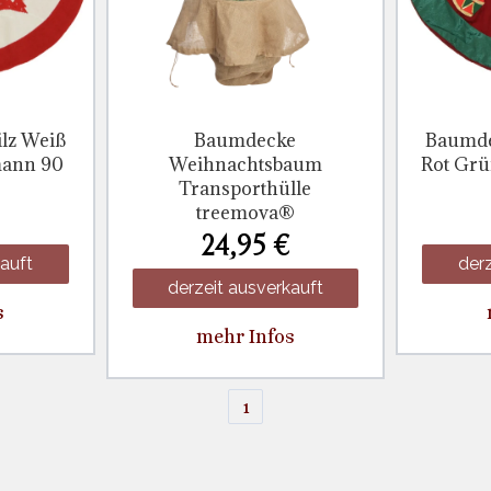
lz Weiß
Baumdecke
Baumde
mann 90
Weihnachtsbaum
Rot Grü
Transporthülle
treemova®
24,95 €
kauft
derz
derzeit ausverkauft
s
mehr Infos
1